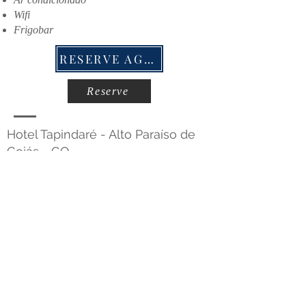
Wifi
Frigobar
RESERVE AGORA
Reserve
Hotel Tapindaré - Alto Paraíso de
Goiás - GO
Ligue e faça sua reserva
(62) 999100505
Siga a gente
Sobre
| Acomodações